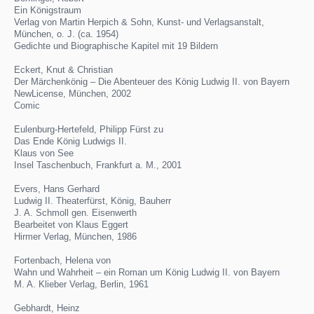
Ein Königstraum
Verlag von Martin Herpich & Sohn, Kunst- und Verlagsanstalt,
München, o. J. (ca. 1954)
Gedichte und Biographische Kapitel mit 19 Bildern
Eckert, Knut & Christian
Der Märchenkönig – Die Abenteuer des König Ludwig II. von Bayern
NewLicense, München, 2002
Comic
Eulenburg-Hertefeld, Philipp Fürst zu
Das Ende König Ludwigs II.
Klaus von See
Insel Taschenbuch, Frankfurt a. M., 2001
Evers, Hans Gerhard
Ludwig II. Theaterfürst, König, Bauherr
J. A. Schmoll gen. Eisenwerth
Bearbeitet von Klaus Eggert
Hirmer Verlag, München, 1986
Fortenbach, Helena von
Wahn und Wahrheit – ein Roman um König Ludwig II. von Bayern
M. A. Klieber Verlag, Berlin, 1961
Gebhardt, Heinz