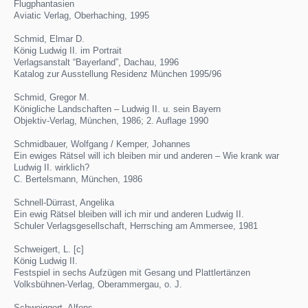
Flugphantasien
Aviatic Verlag, Oberhaching, 1995
Schmid, Elmar D.
König Ludwig II. im Portrait
Verlagsanstalt “Bayerland”, Dachau, 1996
Katalog zur Ausstellung Residenz München 1995/96
Schmid, Gregor M.
Königliche Landschaften – Ludwig II. u. sein Bayern
Objektiv-Verlag, München, 1986; 2. Auflage 1990
Schmidbauer, Wolfgang / Kemper, Johannes
Ein ewiges Rätsel will ich bleiben mir und anderen – Wie krank war
Ludwig II. wirklich?
C. Bertelsmann, München, 1986
Schnell-Dürrast, Angelika
Ein ewig Rätsel bleiben will ich mir und anderen Ludwig II.
Schuler Verlagsgesellschaft, Herrsching am Ammersee, 1981
Schweigert, L. [c]
König Ludwig II.
Festspiel in sechs Aufzügen mit Gesang und Plattlertänzen
Volksbühnen-Verlag, Oberammergau, o. J.
Schweiggert, Alfons