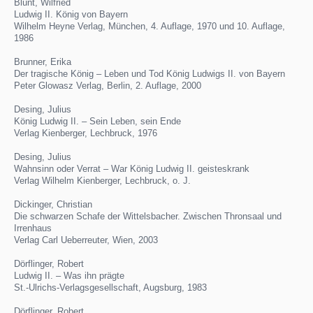
Blunt, Wilfried
Ludwig II. König von Bayern
Wilhelm Heyne Verlag, München, 4. Auflage, 1970 und 10. Auflage,
1986
Brunner, Erika
Der tragische König – Leben und Tod König Ludwigs II. von Bayern
Peter Glowasz Verlag, Berlin, 2. Auflage, 2000
Desing, Julius
König Ludwig II. – Sein Leben, sein Ende
Verlag Kienberger, Lechbruck, 1976
Desing, Julius
Wahnsinn oder Verrat – War König Ludwig II. geisteskrank
Verlag Wilhelm Kienberger, Lechbruck, o. J.
Dickinger, Christian
Die schwarzen Schafe der Wittelsbacher. Zwischen Thronsaal und
Irrenhaus
Verlag Carl Ueberreuter, Wien, 2003
Dörflinger, Robert
Ludwig II. – Was ihn prägte
St.-Ulrichs-Verlagsgesellschaft, Augsburg, 1983
Dörflinger, Robert