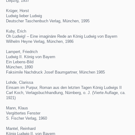
Leipzig, 1937
Krüger, Horst
Ludwig lieber Ludwig
Deutscher Taschenbuch Verlag, München, 1995
Kuby, Erich
Oh Ludwig! – Eine imaginäre Rede an König Ludwig von Bayern
Wilhelm Heyne Verlag, München, 1986
Lampert, Friedrich
Ludwig II. König von Bayern
Ein Lebens-Bild
München, 1890
Faksimile Nachdruck Josef Baumgartner, München 1985
Lohde, Clarissa
Einsam im Purpur, Roman aus den letzten Tagen König Ludwigs II
Carl Koch, Verlagsbuchhandlung, Nürnberg, o. J. (Vierte Auflage, ca.
1921)
Mann, Klaus
Vergittertes Fenster
S. Fischer Verlag, 1960
Mantel, Reinhard
König Ludwig II. von Bayern