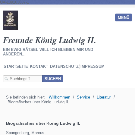
UA-139163037-1
MENÜ
Freunde König Ludwig II.
EIN EWIG RÄTSEL WILL ICH BLEIBEN MIR UND
ANDEREN...
STARTSEITE
KONTAKT
DATENSCHUTZ
IMPRESSUM
/
/
/
Sie befinden sich hier:
Willkommen
Service
Literatur
Biografisches über König Ludwig II.
Biografisches über König Ludwig II.
Spangenberg, Marcus